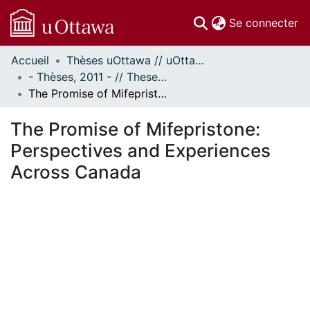
(c
Se connecter
Accueil
Thèses uOttawa // uOttawa Theses
Communautés
- Thèses, 2011 - // Theses, 2011 -
et collections
The Promise of Mifepristone: Perspectives and Experiences Across Canada
Parcourir
Statistiques
The Promise of Mifepristone:
À propos
Perspectives and Experiences
Across Canada