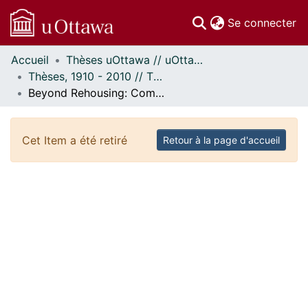
(c
Se connecter
Accueil
Thèses uOttawa // uOttawa Theses
Communautés
Thèses, 1910 - 2010 // Theses, 1910 - 2010
et collections
Beyond Rehousing: Community Integration of Women Who Have Experienced Homelessness
Parcourir
Statistiques
À propos
Cet Item a été retiré
Retour à la page d'accueil