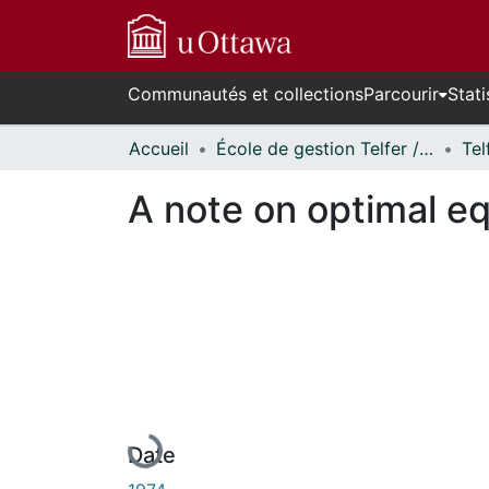
Communautés et collections
Parcourir
Stati
Accueil
École de gestion Telfer // Telfer School of Management
A note on optimal eq
En cours de chargement...
Date