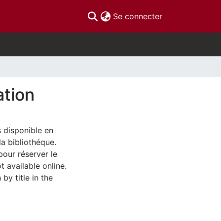
(current)
Se connecter
ation
s disponible en
la bibliothéque.
pour réserver le
t available online.
by title in the