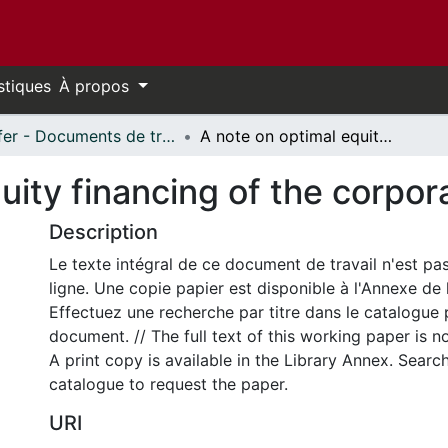
stiques
À propos
Telfer - Documents de travail // Telfer - Working Papers
A note on optimal equity financing of the corporation
uity financing of the corpor
Description
Le texte intégral de ce document de travail n'est pa
ligne. Une copie papier est disponible à l'Annexe de 
Effectuez une recherche par titre dans le catalogue 
document. // The full text of this working paper is no
A print copy is available in the Library Annex. Search 
catalogue to request the paper.
URI