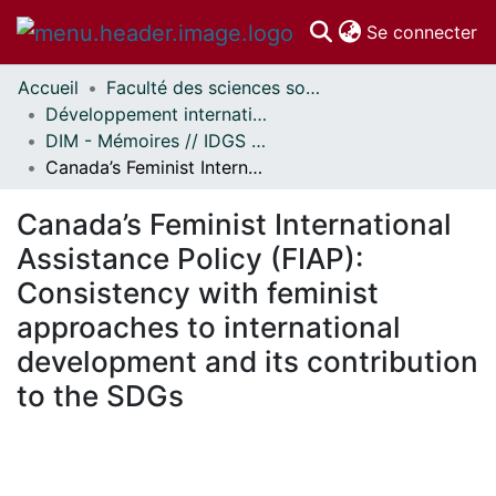
(c
Se connecter
Accueil
Faculté des sciences sociales // Faculty of Social Sciences
Communautés
Développement international et mondialisation // International Development and Global Studies
et collections
DIM - Mémoires // IDGS - Research Papers
Parcourir
Canada’s Feminist International Assistance Policy (FIAP): Consistency with feminist approaches to international development and its contribution to the SDGs
Statistiques
À propos
Canada’s Feminist International
Assistance Policy (FIAP):
Consistency with feminist
approaches to international
development and its contribution
to the SDGs