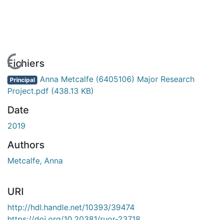
En cours de chargement...
Fichiers
Anna Metcalfe (6405106) Major Research
Principal
Project.pdf
(438.13 KB)
Date
2019
Authors
Metcalfe, Anna
URI
http://hdl.handle.net/10393/39474
https://doi.org/10.20381/ruor-23718