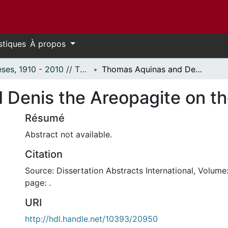
stiques
À propos
Thèses, 1910 - 2010 // Theses, 1910 - 2010
Thomas Aquinas and Denis the Areopagite on the being of creatures
Denis the Areopagite on the
Résumé
Abstract not available.
Citation
Source: Dissertation Abstracts International, Volume:
page: .
URI
http://hdl.handle.net/10393/20950