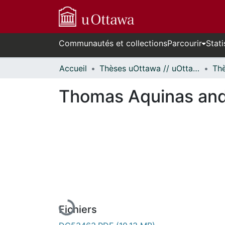
Communautés et collections
Parcourir
Stati
Accueil
Thèses uOttawa // uOttawa Theses
Thomas Aquinas and 
En cours de chargement...
Fichiers