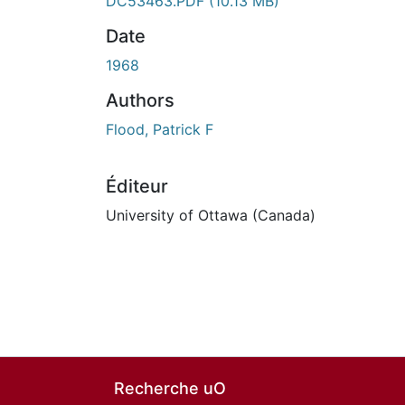
DC53463.PDF
(10.13 MB)
Date
1968
Authors
Flood, Patrick F
Éditeur
University of Ottawa (Canada)
Recherche uO