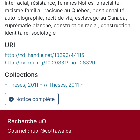
interracial
,
résistance
,
femmes Noires
,
biracialité
,
racisme familial
,
racisme au Québec
,
positionnalité
,
auto-biographie
,
récit de vie
,
esclavage au Canada
,
suprématie blanche
,
construction racial
,
construction
identitaire
,
sociologie
URI
http://hdl.handle.net/10393/44116
http://dx.doi.org/10.20381/ruor-28329
Collections
- Thèses, 2011 - // Theses, 2011 -
Notice complète
Recherche uO
Courriel :
ruor@uottawa.ca