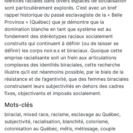
identités raciales dans divers espaces de socialisation
sont particulièrement explorés. C’est avec un bref
rappel historique du passé esclavagiste de la « Belle
Province » (Québec) que je démontre que la
domination blanche en tant que système est au
fondement des stéréotypes raciaux socialement
construits qui continuent à définir (ou de laisser se
définir) les corps noir.e.s et biraciaux. Quoique cette
emprise racialisante soit un frein aux articulations
complexes des identités biraciales, cette recherche
illustre qu’il est néanmoins possible, par le biais de la
résistance et de l’agentivité, que des femmes biraciales
construisent leurs subjectivités en dehors des cadres
fixes, objectivants et imposés socialement.
Mots-clés
biracial
,
mixed race
,
racisme
,
esclavage au Québec
,
subjectivité
,
racialisation
,
blanchité
,
colorisme
,
colonisation au Québec
,
métis
,
métissage
,
couple