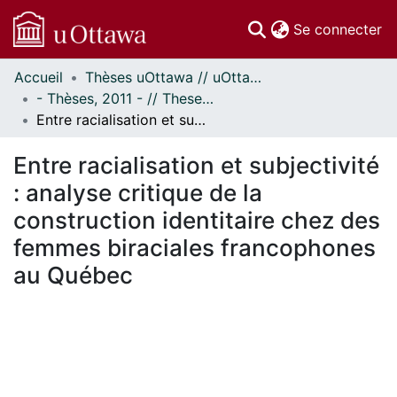
(c
Se connecter
Accueil
Thèses uOttawa // uOttawa Theses
Communautés
- Thèses, 2011 - // Theses, 2011 -
et collections
Entre racialisation et subjectivité : analyse critique de la construction identitaire chez des femmes biraciales francophones au Québec
Parcourir
Statistiques
Entre racialisation et subjectivité
À propos
: analyse critique de la
construction identitaire chez des
femmes biraciales francophones
au Québec