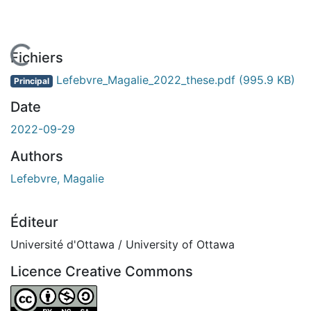
En cours de chargement...
Fichiers
Lefebvre_Magalie_2022_these.pdf
(995.9 KB)
Principal
Date
2022-09-29
Authors
Lefebvre, Magalie
Éditeur
Université d'Ottawa / University of Ottawa
Licence Creative Commons
Attribution-NonCommercial-ShareAlike 4.0 International