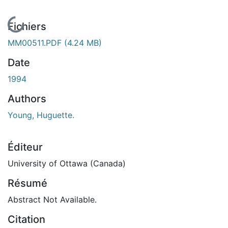
En cours de chargement...
Fichiers
MM00511.PDF
(4.24 MB)
Date
1994
Authors
Young, Huguette.
Éditeur
University of Ottawa (Canada)
Résumé
Abstract Not Available.
Citation