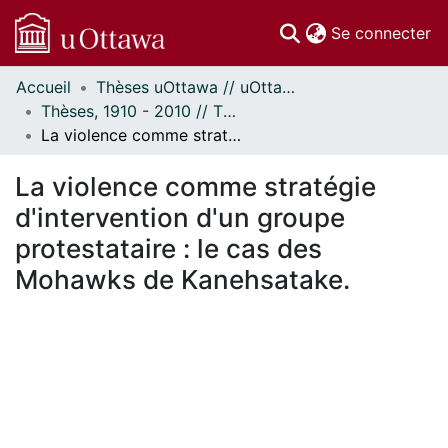
(c
Se connecter
Accueil
Thèses uOttawa // uOttawa Theses
Communautés
Thèses, 1910 - 2010 // Theses, 1910 - 2010
et collections
La violence comme stratégie d'intervention d'un groupe protestataire : le cas des Mohawks de Kanehsatake.
Parcourir
Statistiques
La violence comme stratégie
À propos
d'intervention d'un groupe
protestataire : le cas des
Mohawks de Kanehsatake.