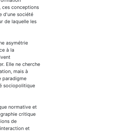
sformation
s, ces conceptions
e d'une société
r de laquelle les
une asymétrie
ce à la
ivent
r. Elle ne cherche
ation, mais à
le paradigme
é sociopolitique
que normative et
graphie critique
tions de
interaction et