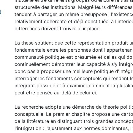
mutuelle entre différents groupes ou encore la tran
structurelle des institutions. Malgré leurs différence
)
tendent à partager un même présupposé : l'existenc
relativement cohérente et déjà constituée, à l'intérieu
différences doivent trouver leur place.
La thèse soutient que cette représentation produit 
fondamentale entre les personnes dont l'appartenan
communauté politique est présumée et celles qui do
continuellement démontrer leur capacité à s'y intégre
donc pas à proposer une meilleure politique d'intégr
interroger les fondements conceptuels qui rendent 
intégratif possible et à examiner comment la pluralit
peut être pensée au-delà de celui-ci.
0 International
La recherche adopte une démarche de théorie politi
conceptuelle. Le premier chapitre propose une carto
de la littérature en distinguant trois grandes concep
l'intégration : l'ajustement aux normes dominantes, l'