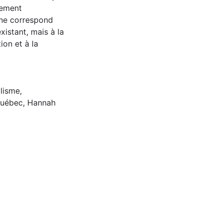
lement
 ne correspond
xistant, mais à la
ion et à la
alisme
,
uébec
,
Hannah