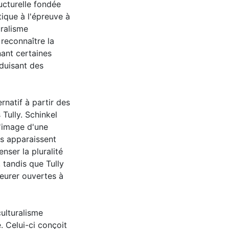
ructurelle fondée
tique à l'épreuve à
uralisme
reconnaître la
nant certaines
duisant des
rnatif à partir des
Tully. Schinkel
l'image d'une
es apparaissent
nser la pluralité
 tandis que Tully
urer ouvertes à
culturalisme
. Celui-ci conçoit