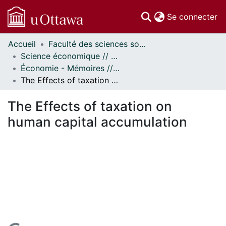
(c
Se connecter
Accueil
Faculté des sciences sociales // Faculty of Social Sciences
Communautés
Science économique // Economics
et collections
Économie - Mémoires // Economics - Research Papers
Parcourir
The Effects of taxation on human capital accumulation
Statistiques
À propos
The Effects of taxation on
human capital accumulation