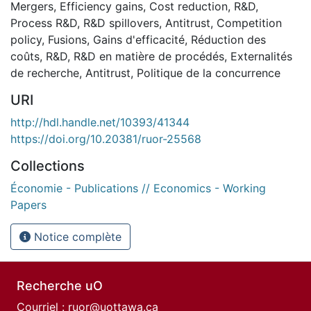
Mergers
,
Efficiency gains
,
Cost reduction
,
R&D
,
Process R&D
,
R&D spillovers
,
Antitrust
,
Competition
policy
,
Fusions
,
Gains d'efficacité
,
Réduction des
coûts
,
R&D
,
R&D en matière de procédés
,
Externalités
de recherche
,
Antitrust
,
Politique de la concurrence
URI
http://hdl.handle.net/10393/41344
https://doi.org/10.20381/ruor-25568
Collections
Économie - Publications // Economics - Working
Papers
Notice complète
Recherche uO
Courriel :
ruor@uottawa.ca