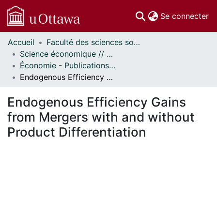
(c
Se connecter
Accueil
Faculté des sciences sociales // Faculty of Social Sciences
Communautés
Science économique // Economics
et collections
Économie - Publications // Economics - Working Papers
Parcourir
Endogenous Efficiency Gains from Mergers with and without Product Differentiation
Statistiques
À propos
Endogenous Efficiency Gains
from Mergers with and without
Product Differentiation
chargement...