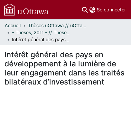
(c
Se connecter
Accueil
Thèses uOttawa // uOttawa Theses
Communautés
- Thèses, 2011 - // Theses, 2011 -
et collections
Intérêt général des pays en développement à la lumière de leur engagement dans les traités bilatéraux d’investissement
Parcourir
Statistiques
Intérêt général des pays en
À propos
développement à la lumière de
leur engagement dans les traités
bilatéraux d’investissement