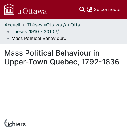
(c
Se connecter
Accueil
Thèses uOttawa // uOttawa Theses
Communautés
Thèses, 1910 - 2010 // Theses, 1910 - 2010
et collections
Mass Political Behaviour in Upper-Town Quebec, 1792-1836
Parcourir
Statistiques
Mass Political Behaviour in
À propos
Upper-Town Quebec, 1792-1836
En cours de chargement...
Fichiers