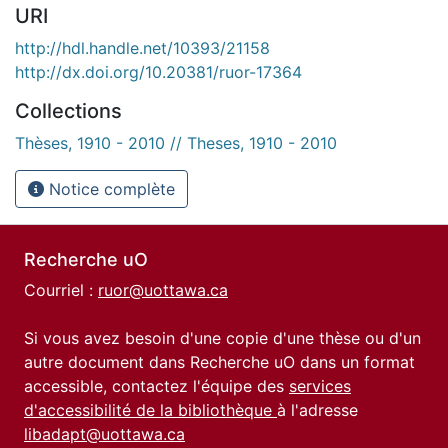
URI
http://hdl.handle.net/10393/21158
http://dx.doi.org/10.20381/ruor-17364
Collections
Thèses, 1910 - 2010 // Theses, 1910 - 2010
Notice complète
Recherche uO
Courriel :
ruor@uottawa.ca
Si vous avez besoin d'une copie d'une thèse ou d'un
autre document dans Recherche uO dans un format
accessible, contactez l'équipe des
services
d'accessibilité de la bibliothèque
à l'adresse
libadapt@uottawa.ca