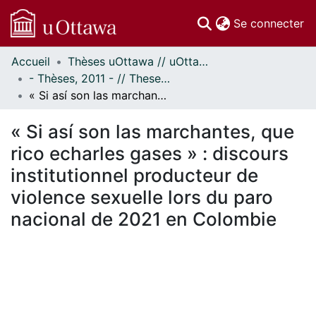
(c
Se connecter
Accueil
Thèses uOttawa // uOttawa Theses
Communautés
- Thèses, 2011 - // Theses, 2011 -
et collections
« Si así son las marchantes, que rico echarles gases » : discours institutionnel producteur de violence sexuelle lors du paro nacional de 2021 en Colombie
Parcourir
Statistiques
« Si así son las marchantes, que
À propos
rico echarles gases » : discours
institutionnel producteur de
violence sexuelle lors du paro
nacional de 2021 en Colombie