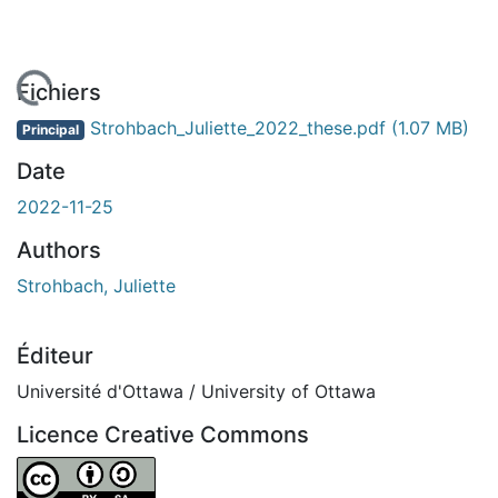
 de chargement...
Fichiers
Strohbach_Juliette_2022_these.pdf
(1.07 MB)
Principal
Date
2022-11-25
Authors
Strohbach, Juliette
Éditeur
Université d'Ottawa / University of Ottawa
Licence Creative Commons
Attribution-ShareAlike 4.0 International