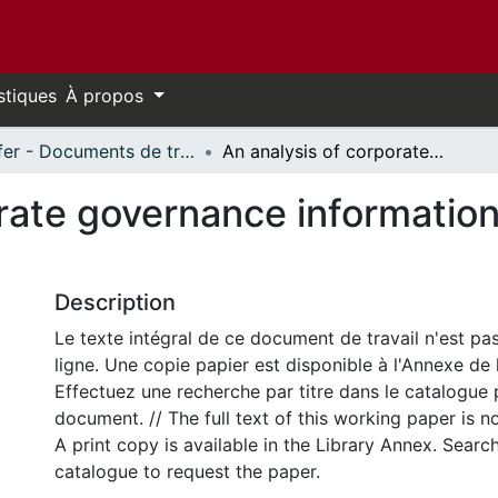
stiques
À propos
Telfer - Documents de travail // Telfer - Working Papers
An analysis of corporate governance information disclosure by Canadian banks
rate governance information
Description
Le texte intégral de ce document de travail n'est pa
ligne. Une copie papier est disponible à l'Annexe de 
Effectuez une recherche par titre dans le catalogue 
document. // The full text of this working paper is no
A print copy is available in the Library Annex. Search 
catalogue to request the paper.