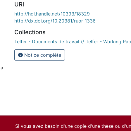
URI
http://hdl.handle.net/10393/18329
http://dx.doi.org/10.20381/ruor-1336
Collections
Telfer - Documents de travail // Telfer - Working Pa
Notice complète
wa
Si vous avez besoin d'une copie d'une thèse ou d'