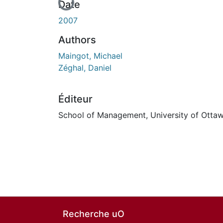
En cours de chargement...
Date
2007
Authors
Maingot, Michael
Zéghal, Daniel
Éditeur
School of Management, University of Otta
Recherche uO