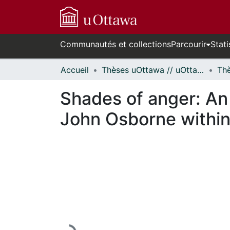
Communautés et collections
Parcourir
Stati
Accueil
Thèses uOttawa // uOttawa Theses
Shades of anger: An 
John Osborne within
En cours de chargement...