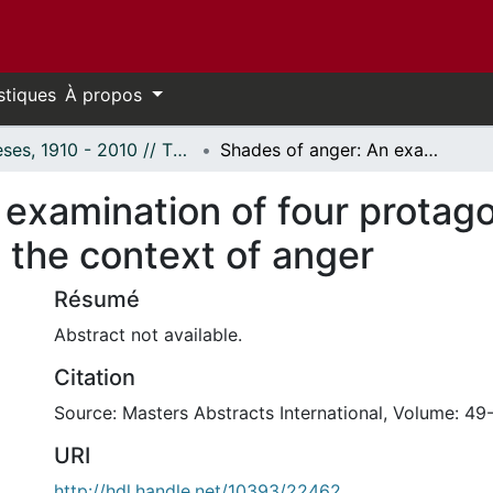
stiques
À propos
Thèses, 1910 - 2010 // Theses, 1910 - 2010
Shades of anger: An examination of four protagonists in the plays of John Osborne within the context of anger
examination of four protagon
 the context of anger
Résumé
Abstract not available.
Citation
Source: Masters Abstracts International, Volume: 49-
URI
http://hdl.handle.net/10393/22462