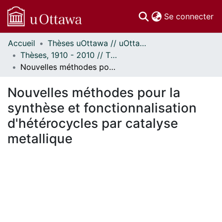
(c
Se connecter
Accueil
Thèses uOttawa // uOttawa Theses
Communautés
Thèses, 1910 - 2010 // Theses, 1910 - 2010
et collections
Nouvelles méthodes pour la synthèse et fonctionnalisation d'hétérocycles par catalyse metallique
Parcourir
Statistiques
Nouvelles méthodes pour la
À propos
synthèse et fonctionnalisation
d'hétérocycles par catalyse
metallique