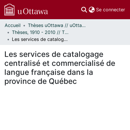
(c
Se connecter
Accueil
Thèses uOttawa // uOttawa Theses
Communautés
Thèses, 1910 - 2010 // Theses, 1910 - 2010
et collections
Les services de catalogage centralisé et commercialisé de langue française dans la province de Québec
Parcourir
Statistiques
Les services de catalogage
À propos
centralisé et commercialisé de
langue française dans la
province de Québec