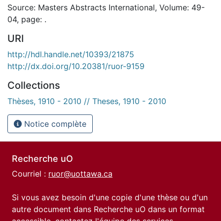
Source: Masters Abstracts International, Volume: 49-
04, page: .
URI
http://hdl.handle.net/10393/21875
http://dx.doi.org/10.20381/ruor-9159
Collections
Thèses, 1910 - 2010 // Theses, 1910 - 2010
Notice complète
Recherche uO
Courriel :
ruor@uottawa.ca
Si vous avez besoin d'une copie d'une thèse ou d'un
autre document dans Recherche uO dans un format