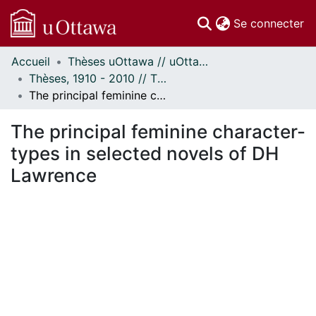
(c
Se connecter
Accueil
Thèses uOttawa // uOttawa Theses
Communautés
Thèses, 1910 - 2010 // Theses, 1910 - 2010
et collections
The principal feminine character-types in selected novels of DH Lawrence
Parcourir
Statistiques
The principal feminine character-
À propos
types in selected novels of DH
Lawrence