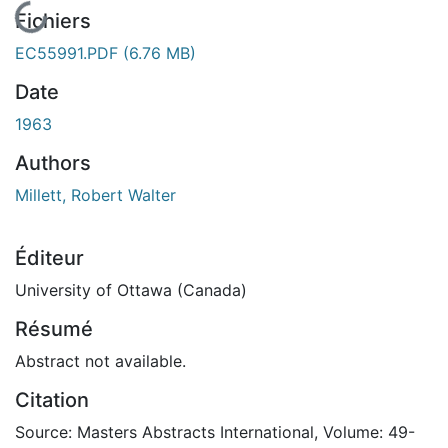
En cours de chargement...
Fichiers
EC55991.PDF
(6.76 MB)
Date
1963
Authors
Millett, Robert Walter
Éditeur
University of Ottawa (Canada)
Résumé
Abstract not available.
Citation
Source: Masters Abstracts International, Volume: 49-