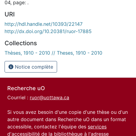
04, page: .
URI
http://hdl.handle.net/10393/22147
http://dx.doi.org/10.20381/ruor-17885
Collections
Thèses, 1910 - 2010 // Theses, 1910 - 2010
Notice complète
Recherche uO
Courriel :
ruor@uottawa.ca
Si vous avez besoin d'une copie d'une thèse ou d'un
autre document dans Recherche uO dans un format
accessible, contactez l'équipe des
services
d'accessibilité de la bibliothèque
à l'adresse