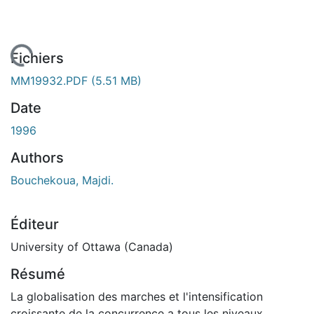
 de chargement...
Fichiers
MM19932.PDF
(5.51 MB)
Date
1996
Authors
Bouchekoua, Majdi.
Éditeur
University of Ottawa (Canada)
Résumé
La globalisation des marches et l'intensification
croissante de la concurrence a tous les niveaux,