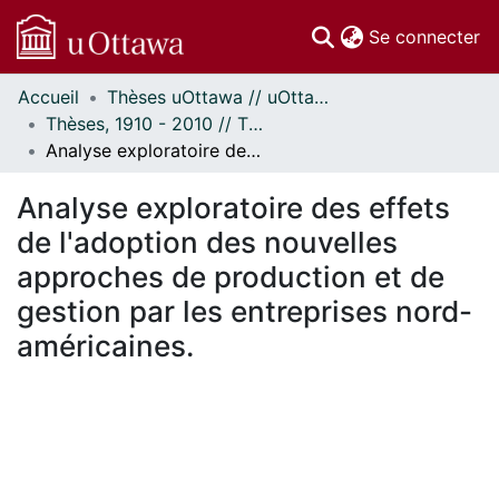
(c
Se connecter
Accueil
Thèses uOttawa // uOttawa Theses
Communautés
Thèses, 1910 - 2010 // Theses, 1910 - 2010
et collections
Analyse exploratoire des effets de l'adoption des nouvelles approches de production et de gestion par les entreprises nord-américaines.
Parcourir
Statistiques
Analyse exploratoire des effets
À propos
de l'adoption des nouvelles
approches de production et de
gestion par les entreprises nord-
américaines.