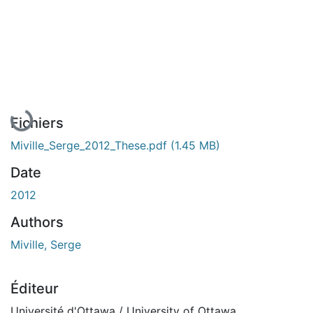
En cours de chargement...
Fichiers
Miville_Serge_2012_These.pdf
(1.45 MB)
Date
2012
Authors
Miville, Serge
Éditeur
Université d'Ottawa / University of Ottawa