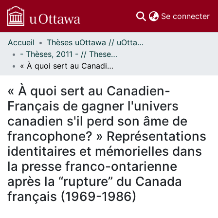
(c
Se connecter
Accueil
Thèses uOttawa // uOttawa Theses
Communautés
- Thèses, 2011 - // Theses, 2011 -
et collections
« À quoi sert au Canadien-Français de gagner l'univers canadien s'il perd son âme de francophone? » Représentations identitaires et mémorielles dans la presse franco-ontarienne après la “rupture” du Canada français (1969-1986)
Parcourir
Statistiques
« À quoi sert au Canadien-
À propos
Français de gagner l'univers
canadien s'il perd son âme de
francophone? » Représentations
identitaires et mémorielles dans
la presse franco-ontarienne
après la “rupture” du Canada
français (1969-1986)