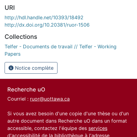
URI
http://hdl.handle.net/10393/18492
http://dx.doi.org/10.20381/ruor-1506
Collections
Telfer - Documents de travail // Telfer - Working
Papers
Notice complète
Recherche uO
Courriel :
ruor@uottawa.ca
Si vous avez besoin d'une copie d'une thèse ou d'un
autre document dans Recherche uO dans un format
accessible, contactez l'équipe des
services
d'accessibilité de la bibliothèque
à l'adresse