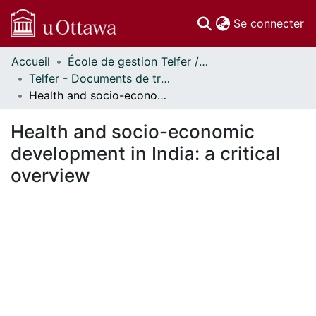
(c
Se connecter
Accueil
École de gestion Telfer // Telfer School of Management
Communautés
Telfer - Documents de travail // Telfer - Working Papers
et collections
Health and socio-economic development in India: a critical overview
Parcourir
Statistiques
Health and socio-economic
À propos
development in India: a critical
overview