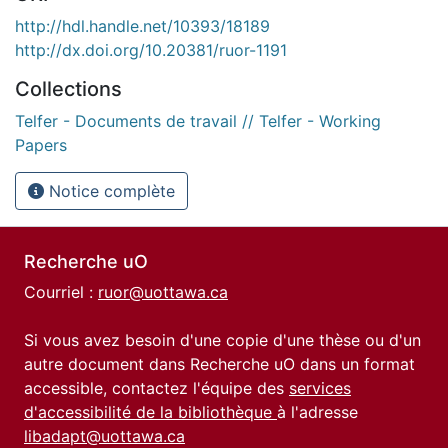
http://hdl.handle.net/10393/18189
http://dx.doi.org/10.20381/ruor-1191
Collections
Telfer - Documents de travail // Telfer - Working
Papers
Notice complète
Recherche uO
Courriel :
ruor@uottawa.ca
Si vous avez besoin d'une copie d'une thèse ou d'un
autre document dans Recherche uO dans un format
accessible, contactez l'équipe des
services
d'accessibilité de la bibliothèque
à l'adresse
libadapt@uottawa.ca