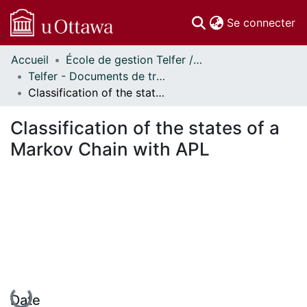
(c
Se connecter
Accueil
École de gestion Telfer // Telfer School of Management
Communautés
Telfer - Documents de travail // Telfer - Working Papers
et collections
Classification of the states of a Markov Chain with APL
Parcourir
Statistiques
Classification of the states of a
À propos
Markov Chain with APL
En cours de chargement...
Date