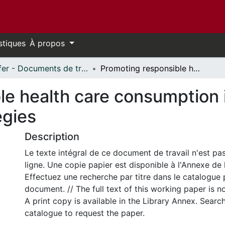
stiques
À propos
Telfer - Documents de travail // Telfer - Working Papers
Promoting responsible health care consumption in Canada: issues, prospects and strategies
le health care consumption 
egies
Description
Le texte intégral de ce document de travail n'est pa
ligne. Une copie papier est disponible à l'Annexe de 
Effectuez une recherche par titre dans le catalogue 
document. // The full text of this working paper is no
A print copy is available in the Library Annex. Search 
catalogue to request the paper.