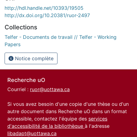
http://hdl.handle.net/10393/19505
http://dx.doi.org/10.20381/ruor-2497
Collections
Telfer - Documents de travail // Telfer - Working
Papers
Notice complète
Recherche uO
Courriel :
ruor@uottawa.ca
Si vous avez besoin d'une copie d'une thèse ou d'un
autre document dans Recherche uO dans un format
accessible, contactez l'équipe des
services
d'accessibilité de la bibliothèque
à l'adresse
libadapt@uottawa.ca