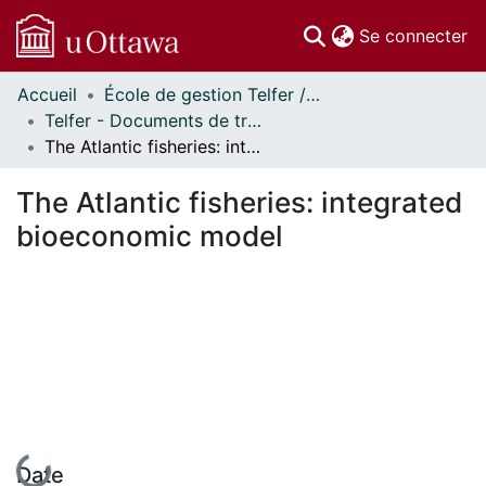
(c
Se connecter
Accueil
École de gestion Telfer // Telfer School of Management
Communautés
Telfer - Documents de travail // Telfer - Working Papers
et collections
The Atlantic fisheries: integrated bioeconomic model
Parcourir
Statistiques
The Atlantic fisheries: integrated
À propos
bioeconomic model
En cours de chargement...
Date