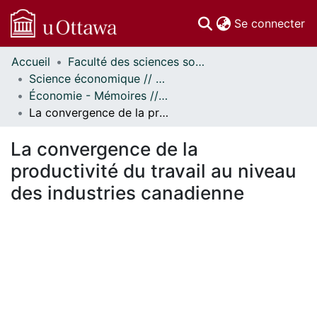
(c
Se connecter
Accueil
Faculté des sciences sociales // Faculty of Social Sciences
Communautés
Science économique // Economics
et collections
Économie - Mémoires // Economics - Research Papers
Parcourir
La convergence de la productivité du travail au niveau des industries canadienne
Statistiques
À propos
La convergence de la
productivité du travail au niveau
des industries canadienne