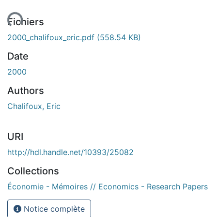
rgement...
Fichiers
2000_chalifoux_eric.pdf
(558.54 KB)
Date
2000
Authors
Chalifoux, Eric
URI
http://hdl.handle.net/10393/25082
Collections
Économie - Mémoires // Economics - Research Papers
Notice complète