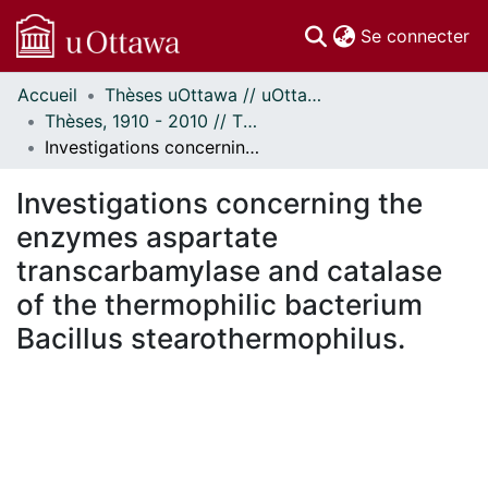
(c
Se connecter
Accueil
Thèses uOttawa // uOttawa Theses
Communautés
Thèses, 1910 - 2010 // Theses, 1910 - 2010
et collections
Investigations concerning the enzymes aspartate transcarbamylase and catalase of the thermophilic bacterium Bacillus stearothermophilus.
Parcourir
Statistiques
Investigations concerning the
À propos
enzymes aspartate
transcarbamylase and catalase
of the thermophilic bacterium
Bacillus stearothermophilus.