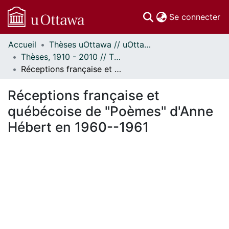
(c
Se connecter
Accueil
Thèses uOttawa // uOttawa Theses
Communautés
Thèses, 1910 - 2010 // Theses, 1910 - 2010
et collections
Réceptions française et québécoise de "Poèmes" d'Anne Hébert en 1960--1961
Parcourir
Statistiques
Réceptions française et
À propos
québécoise de "Poèmes" d'Anne
Hébert en 1960--1961