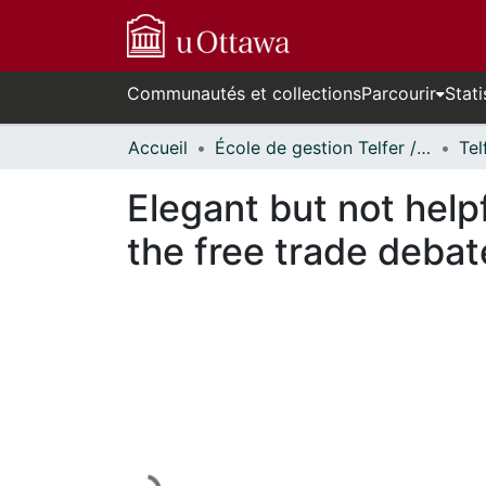
Communautés et collections
Parcourir
Stati
Accueil
École de gestion Telfer // Telfer School of Management
Elegant but not help
the free trade debat
En cours de chargement...