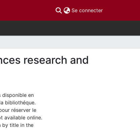
(current)
Se connecter
ences research and
s disponible en
la bibliothéque.
pour réserver le
t available online.
by title in the