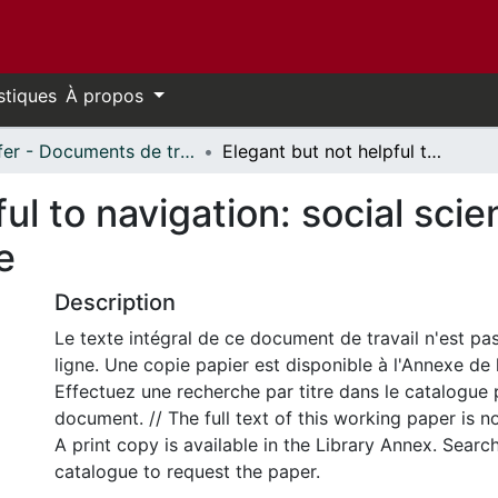
stiques
À propos
Telfer - Documents de travail // Telfer - Working Papers
Elegant but not helpful to navigation: social sciences research and the free trade debate
ful to navigation: social sci
e
Description
Le texte intégral de ce document de travail n'est pa
ligne. Une copie papier est disponible à l'Annexe de 
Effectuez une recherche par titre dans le catalogue 
document. // The full text of this working paper is no
A print copy is available in the Library Annex. Search 
catalogue to request the paper.