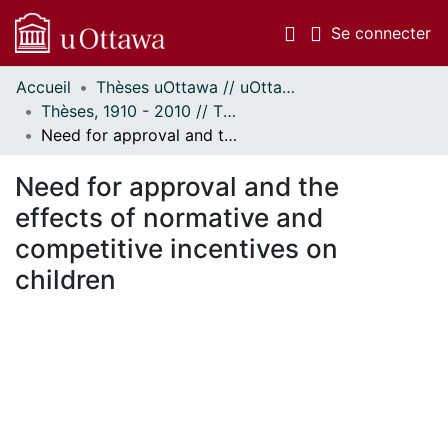
(c
Se connecter
Accueil
Thèses uOttawa // uOttawa Theses
Communautés
Thèses, 1910 - 2010 // Theses, 1910 - 2010
et collections
Need for approval and the effects of normative and competitive incentives on children
Parcourir
Statistiques
Need for approval and the
À propos
effects of normative and
competitive incentives on
children
 de chargement...