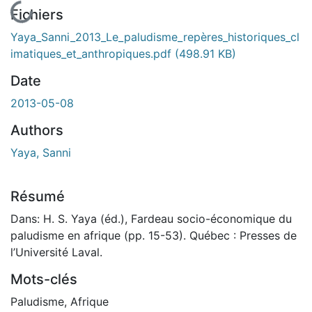
En cours de chargement...
Fichiers
Yaya_Sanni_2013_Le_paludisme_repères_historiques_cl
imatiques_et_anthropiques.pdf
(498.91 KB)
Date
2013-05-08
Authors
Yaya, Sanni
Résumé
Dans: H. S. Yaya (éd.), Fardeau socio-économique du
paludisme en afrique (pp. 15-53). Québec : Presses de
l’Université Laval.
Mots-clés
Paludisme, Afrique