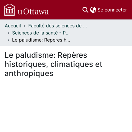
(c
Se connecter
Accueil
Faculté des sciences de la santé // Faculty of Health Sciences
Communautés
Sciences de la santé - Publications // Health Sciences - Publications
et collections
Le paludisme: Repères historiques, climatiques et anthropiques
Parcourir
Statistiques
Le paludisme: Repères
À propos
historiques, climatiques et
anthropiques