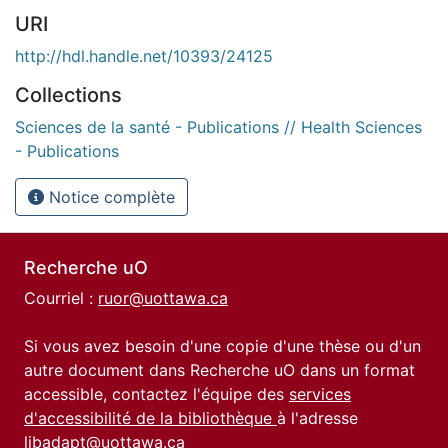
URI
http://hdl.handle.net/10393/24125
Collections
Sciences de la santé - Publications // Health Sciences
- Publications
Notice complète
Recherche uO
Courriel :
ruor@uottawa.ca
Si vous avez besoin d'une copie d'une thèse ou d'un
autre document dans Recherche uO dans un format
accessible, contactez l'équipe des
services
d'accessibilité de la bibliothèque
à l'adresse
libadapt@uottawa.ca