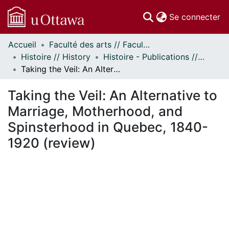
(c
Se connecter
Accueil
Faculté des arts // Faculty of Arts
Communautés
Histoire // History
Histoire - Publications // History - Publications
et collections
Taking the Veil: An Alternative to Marriage, Motherhood, and Spinsterhood in Quebec, 1840-1920 (review)
Parcourir
Statistiques
Taking the Veil: An Alternative to
À propos
Marriage, Motherhood, and
Spinsterhood in Quebec, 1840-
1920 (review)