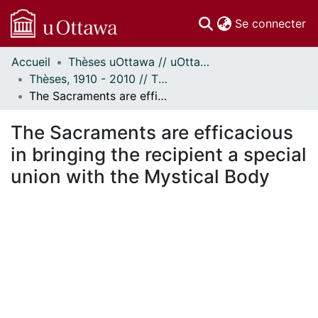
(c
Se connecter
Accueil
Thèses uOttawa // uOttawa Theses
Communautés
Thèses, 1910 - 2010 // Theses, 1910 - 2010
et collections
The Sacraments are efficacious in bringing the recipient a special union with the Mystical Body
Parcourir
Statistiques
The Sacraments are efficacious
À propos
in bringing the recipient a special
union with the Mystical Body