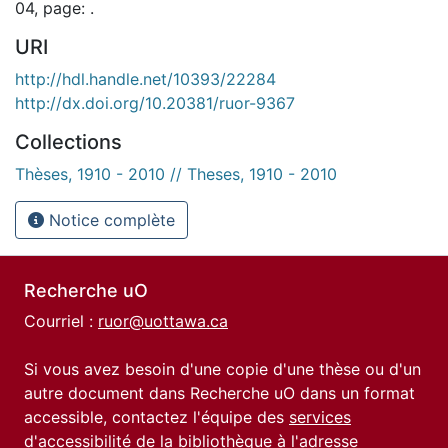
04, page: .
URI
http://hdl.handle.net/10393/22284
http://dx.doi.org/10.20381/ruor-9367
Collections
Thèses, 1910 - 2010 // Theses, 1910 - 2010
Notice complète
Recherche uO
Courriel :
ruor@uottawa.ca
Si vous avez besoin d'une copie d'une thèse ou d'un
autre document dans Recherche uO dans un format
accessible, contactez l'équipe des
services
d'accessibilité de la bibliothèque
à l'adresse