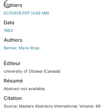
En cours de chargement...
Fichiers
EC55928.PDF
(4.68 MB)
Date
1963
Authors
Bernier, Marie Rose
Éditeur
University of Ottawa (Canada)
Résumé
Abstract not available.
Citation
Source: Masters Abstracts International, Volume: 49-