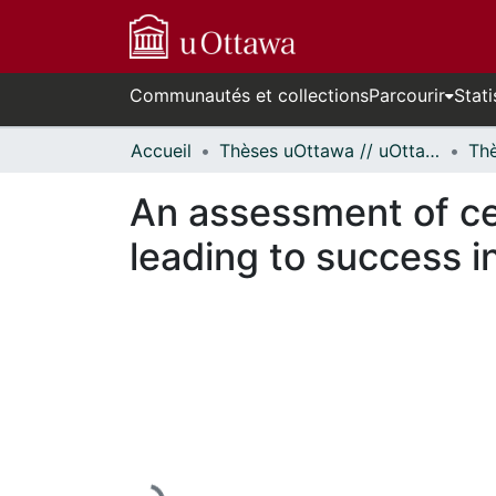
Communautés et collections
Parcourir
Stati
Accueil
Thèses uOttawa // uOttawa Theses
An assessment of cer
leading to success in
En cours de chargement...