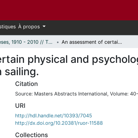
stiques
À propos
Thèses, 1910 - 2010 // Theses, 1910 - 2010
An assessment of certain physical and psychological characteristics leading to success in sailing.
tain physical and psycholog
 sailing.
Citation
Source: Masters Abstracts International, Volume: 40-
URI
http://hdl.handle.net/10393/7045
http://dx.doi.org/10.20381/ruor-11588
Collections