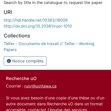
Search by title in the catalogue to request the paper.
URI
http://hdl.handle.net/10393/18008
http://dx.doi.org/10.20381/ruor-1010
Collections
Telfer - Documents de travail // Telfer - Working
Papers
Notice complète
Recherche uO
Courriel :
ruor@uottawa.ca
Si vous avez besoin d'une copie d'une thèse ou d'un
autre document dans Recherche uO dans un format
accessible, contactez l'équipe des
services