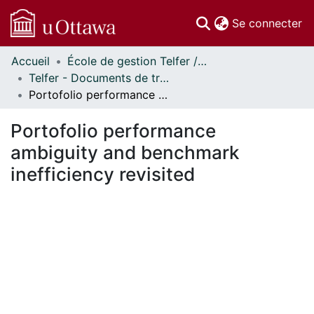
(c
Se connecter
Accueil
École de gestion Telfer // Telfer School of Management
Communautés
Telfer - Documents de travail // Telfer - Working Papers
et collections
Portofolio performance ambiguity and benchmark inefficiency revisited
Parcourir
Statistiques
Portofolio performance
À propos
ambiguity and benchmark
inefficiency revisited