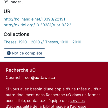
05, page: .
URI
http://hdl.handle.net/10393/22191
http://dx.doi.org/10.20381/ruor-9322
Collections
Thèses, 1910 - 2010 // Theses, 1910 - 2010
Notice complète
Recherche uO
Courriel :
ruor@uottawa.ca
Si vous avez besoin d'une copie d'une thèse ou d'un
autre document dans Recherche uO dans un format
accessible, contactez l'équipe des
services
d'accessibilité de la bibliothèque
à l'adresse