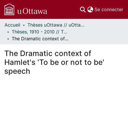
(c
Se connecter
Accueil
Thèses uOttawa // uOttawa Theses
Communautés
Thèses, 1910 - 2010 // Theses, 1910 - 2010
et collections
The Dramatic context of Hamlet's 'To be or not to be' speech
Parcourir
Statistiques
The Dramatic context of
À propos
Hamlet's 'To be or not to be'
speech