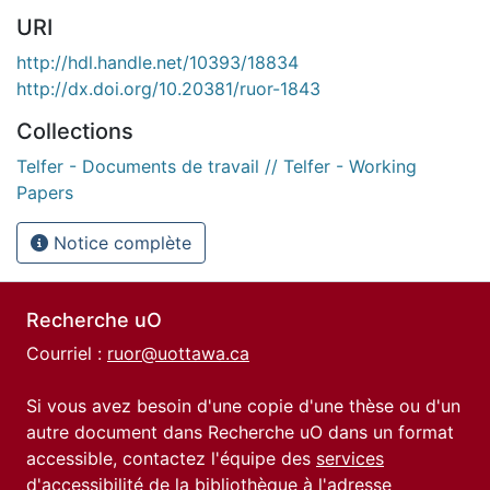
URI
http://hdl.handle.net/10393/18834
http://dx.doi.org/10.20381/ruor-1843
Collections
Telfer - Documents de travail // Telfer - Working
Papers
Notice complète
Recherche uO
Courriel :
ruor@uottawa.ca
Si vous avez besoin d'une copie d'une thèse ou d'un
autre document dans Recherche uO dans un format
accessible, contactez l'équipe des
services
d'accessibilité de la bibliothèque
à l'adresse