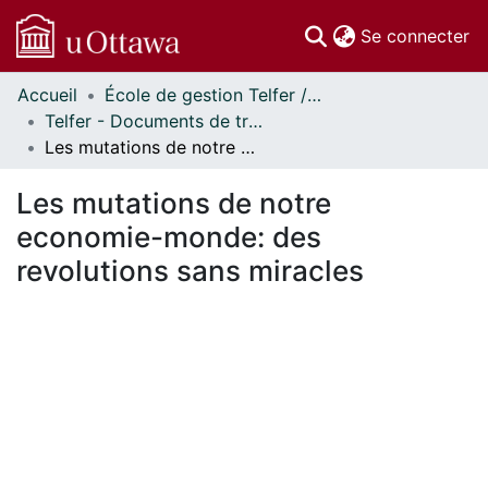
(c
Se connecter
Accueil
École de gestion Telfer // Telfer School of Management
Communautés
Telfer - Documents de travail // Telfer - Working Papers
et collections
Les mutations de notre economie-monde: des revolutions sans miracles
Parcourir
Statistiques
Les mutations de notre
À propos
economie-monde: des
revolutions sans miracles