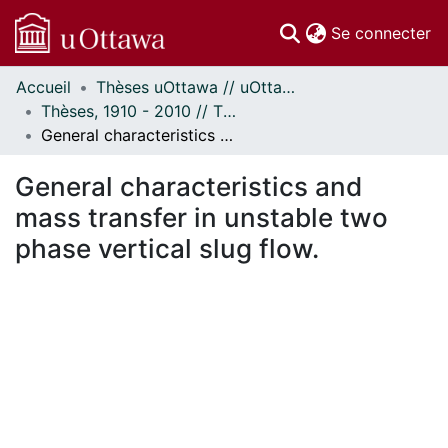
(c
Se connecter
Accueil
Thèses uOttawa // uOttawa Theses
Communautés
Thèses, 1910 - 2010 // Theses, 1910 - 2010
et collections
General characteristics and mass transfer in unstable two phase vertical slug flow.
Parcourir
Statistiques
General characteristics and
À propos
mass transfer in unstable two
phase vertical slug flow.