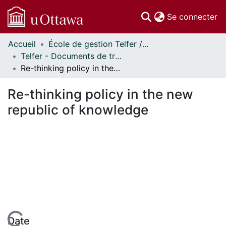
(c
Se connecter
Accueil
École de gestion Telfer // Telfer School of Management
Communautés
Telfer - Documents de travail // Telfer - Working Papers
et collections
Re-thinking policy in the new republic of knowledge
Parcourir
Statistiques
Re-thinking policy in the new
À propos
republic of knowledge
Date