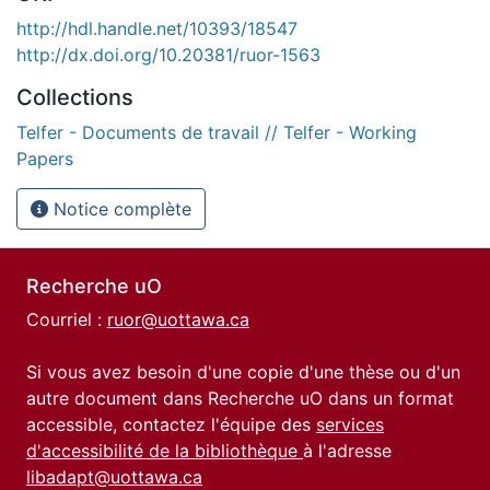
http://hdl.handle.net/10393/18547
http://dx.doi.org/10.20381/ruor-1563
Collections
Telfer - Documents de travail // Telfer - Working
Papers
Notice complète
Recherche uO
Courriel :
ruor@uottawa.ca
Si vous avez besoin d'une copie d'une thèse ou d'un
autre document dans Recherche uO dans un format
accessible, contactez l'équipe des
services
d'accessibilité de la bibliothèque
à l'adresse
libadapt@uottawa.ca