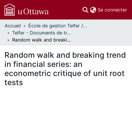
(c
Se connecter
Accueil
École de gestion Telfer // Telfer School of Management
Communautés
Telfer - Documents de travail // Telfer - Working Papers
et collections
Random walk and breaking trend in financial series: an econometric critique of unit root tests
Parcourir
Statistiques
Random walk and breaking trend
À propos
in financial series: an
econometric critique of unit root
tests