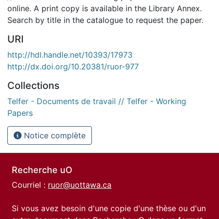
online. A print copy is available in the Library Annex.
Search by title in the catalogue to request the paper.
URI
http://hdl.handle.net/10393/17973
http://dx.doi.org/10.20381/ruor-977
Collections
Telfer - Documents de travail // Telfer - Working
Papers
Notice complète
Recherche uO
Courriel :
ruor@uottawa.ca
Si vous avez besoin d'une copie d'une thèse ou d'un