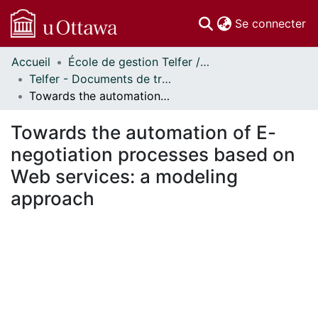
(c
Se connecter
Accueil
École de gestion Telfer // Telfer School of Management
Communautés
Telfer - Documents de travail // Telfer - Working Papers
et collections
Towards the automation of E-negotiation processes based on Web services: a modeling approach
Parcourir
Statistiques
Towards the automation of E-
À propos
negotiation processes based on
Web services: a modeling
approach