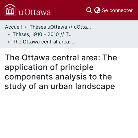
(c
Se connecter
Accueil
Thèses uOttawa // uOttawa Theses
Communautés
Thèses, 1910 - 2010 // Theses, 1910 - 2010
et collections
The Ottawa central area: The application of principle components analysis to the study of an urban landscape
Parcourir
Statistiques
The Ottawa central area: The
À propos
application of principle
components analysis to the
study of an urban landscape