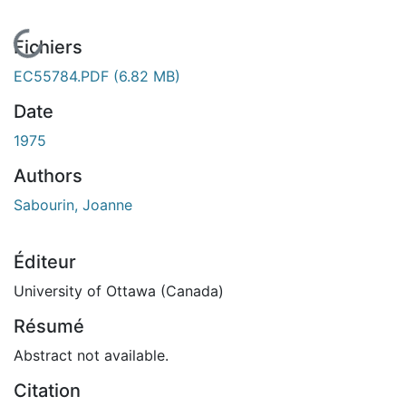
En cours de chargement...
Fichiers
EC55784.PDF
(6.82 MB)
Date
1975
Authors
Sabourin, Joanne
Éditeur
University of Ottawa (Canada)
Résumé
Abstract not available.
Citation