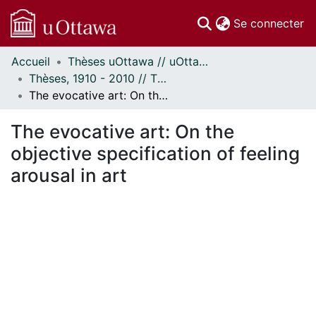
(c
Se connecter
Accueil
Thèses uOttawa // uOttawa Theses
Communautés
Thèses, 1910 - 2010 // Theses, 1910 - 2010
et collections
The evocative art: On the objective specification of feeling arousal in art
Parcourir
Statistiques
The evocative art: On the
À propos
objective specification of feeling
arousal in art