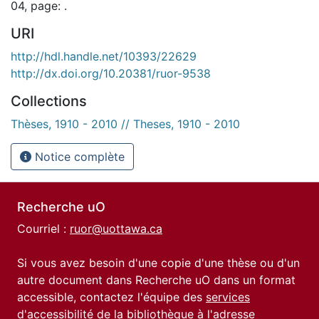
04, page: .
URI
http://hdl.handle.net/10393/22629
http://dx.doi.org/10.20381/ruor-9538
Collections
Thèses, 1910 - 2010 // Theses, 1910 - 2010
Notice complète
Recherche uO
Courriel :
ruor@uottawa.ca
Si vous avez besoin d'une copie d'une thèse ou d'un
autre document dans Recherche uO dans un format
accessible, contactez l'équipe des
services
d'accessibilité de la bibliothèque
à l'adresse