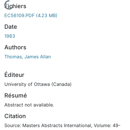
En cours de chargement...
Fichiers
EC56109.PDF
(4.23 MB)
Date
1983
Authors
Thomas, James Allan
Éditeur
University of Ottawa (Canada)
Résumé
Abstract not available.
Citation
Source: Masters Abstracts International, Volume: 49-