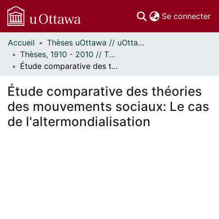
(c
Se connecter
Accueil
Thèses uOttawa // uOttawa Theses
Communautés
Thèses, 1910 - 2010 // Theses, 1910 - 2010
et collections
Étude comparative des théories des mouvements sociaux: Le cas de l'altermondialisation
Parcourir
Statistiques
Étude comparative des théories
À propos
des mouvements sociaux: Le cas
de l'altermondialisation