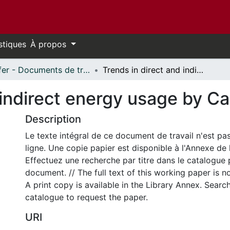
stiques
À propos
Telfer - Documents de travail // Telfer - Working Papers
Trends in direct and indirect energy usage by Canadian industry
 indirect energy usage by C
Description
Le texte intégral de ce document de travail n'est pa
ligne. Une copie papier est disponible à l'Annexe de 
Effectuez une recherche par titre dans le catalogue 
document. // The full text of this working paper is no
A print copy is available in the Library Annex. Search 
catalogue to request the paper.
URI