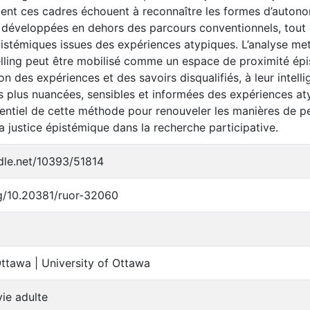
t ces cadres échouent à reconnaître les formes d’autonom
éveloppées en dehors des parcours conventionnels, tout e
istémiques issues des expériences atypiques. L’analyse m
telling peut être mobilisé comme un espace de proximité ép
ion des expériences et des savoirs disqualifiés, à leur intelli
 plus nuancées, sensibles et informées des expériences aty
tentiel de cette méthode pour renouveler les manières de pe
la justice épistémique dans la recherche participative.
ndle.net/10393/51814
rg/10.20381/ruor-32060
Ottawa | University of Ottawa
vie adulte