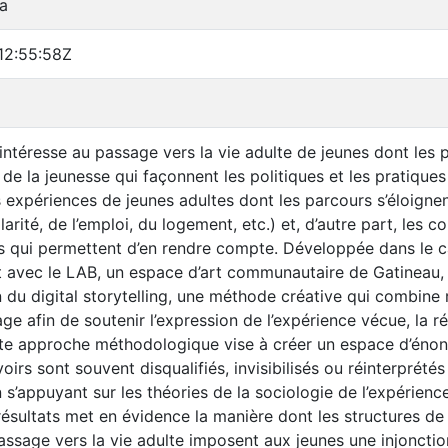
a
12:55:58Z
’intéresse au passage vers la vie adulte de jeunes dont les 
de la jeunesse qui façonnent les politiques et les pratiques 
s expériences de jeunes adultes dont les parcours s’éloigne
larité, de l’emploi, du logement, etc.) et, d’autre part, les 
 qui permettent d’en rendre compte. Développée dans le ca
t avec le LAB, un espace d’art communautaire de Gatineau,
ion du digital storytelling, une méthode créative qui combin
e afin de soutenir l’expression de l’expérience vécue, la ré
te approche méthodologique vise à créer un espace d’énonc
voirs sont souvent disqualifiés, invisibilisés ou réinterprété
s’appuyant sur les théories de la sociologie de l’expérience
résultats met en évidence la manière dont les structures de
passage vers la vie adulte imposent aux jeunes une injonctio