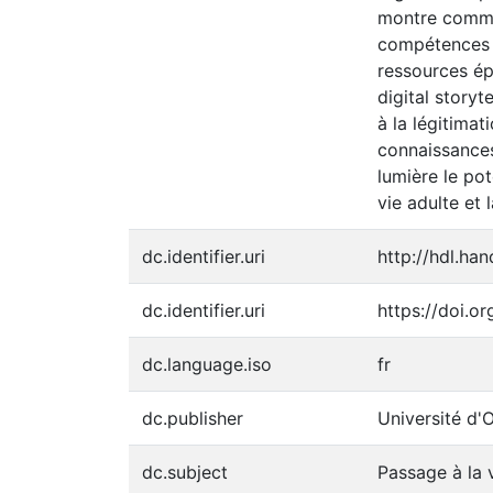
montre commen
compétences d
ressources ép
digital story
à la légitimat
connaissances
lumière le po
vie adulte et 
dc.identifier.uri
http://hdl.ha
dc.identifier.uri
https://doi.o
dc.language.iso
fr
dc.publisher
Université d'
dc.subject
Passage à la 