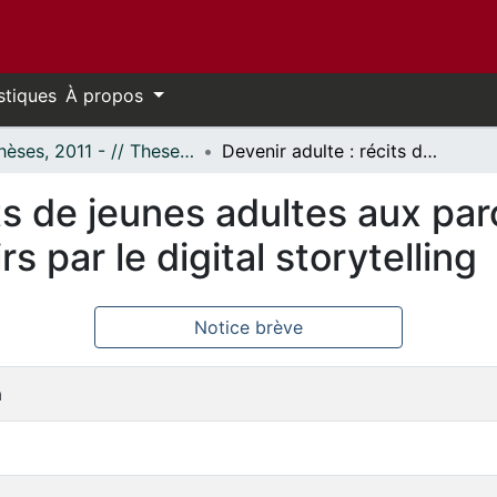
stiques
À propos
- Thèses, 2011 - // Theses, 2011 -
Devenir adulte : récits de jeunes adultes aux parcours atypiques et production des savoirs par le digital storytelling
its de jeunes adultes aux pa
s par le digital storytelling
Notice brève
a