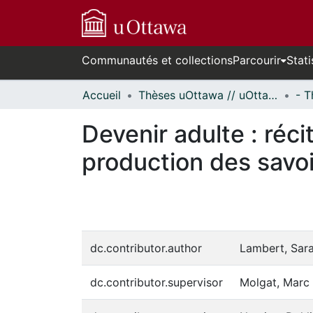
Communautés et collections
Parcourir
Stati
Accueil
Thèses uOttawa // uOttawa Theses
Devenir adulte : réc
production des savoir
dc.contributor.author
Lambert, Sar
dc.contributor.supervisor
Molgat, Marc