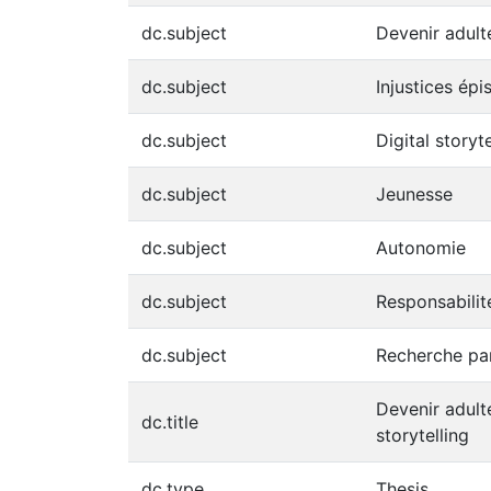
dc.subject
Devenir adult
dc.subject
Injustices ép
dc.subject
Digital storyte
dc.subject
Jeunesse
dc.subject
Autonomie
dc.subject
Responsabilit
dc.subject
Recherche par
Devenir adulte
dc.title
storytelling
dc.type
Thesis