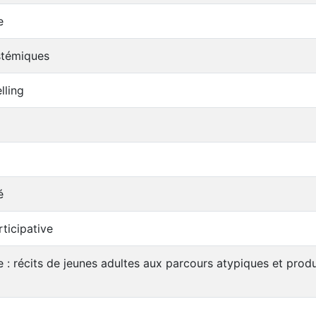
e
istémiques
lling
é
ticipative
 : récits de jeunes adultes aux parcours atypiques et produ