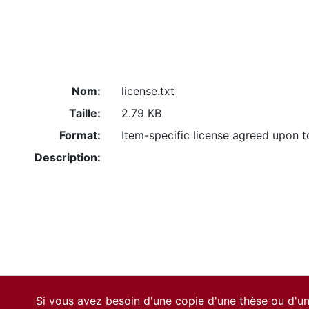
Nom:
license.txt
Taille:
2.79 KB
Format:
Item-specific license agreed upon 
Description:
Si vous avez besoin d'une copie d'une thèse ou d'