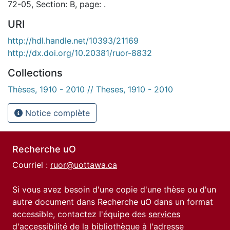
72-05, Section: B, page: .
URI
http://hdl.handle.net/10393/21169
http://dx.doi.org/10.20381/ruor-8832
Collections
Thèses, 1910 - 2010 // Theses, 1910 - 2010
Notice complète
Recherche uO
Courriel :
ruor@uottawa.ca
Si vous avez besoin d'une copie d'une thèse ou d'un
autre document dans Recherche uO dans un format
accessible, contactez l'équipe des
services
d'accessibilité de la bibliothèque
à l'adresse