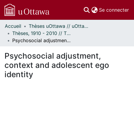
(c
Se connecter
Accueil
Thèses uOttawa // uOttawa Theses
Communautés
Thèses, 1910 - 2010 // Theses, 1910 - 2010
et collections
Psychosocial adjustment, context and adolescent ego identity
Parcourir
Statistiques
Psychosocial adjustment,
À propos
context and adolescent ego
identity
En cours de chargement...