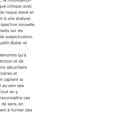
, la mobilisation
ogue critique avec
de risque élevé et
ôt à une analyse
rspective nouvelle
iadis sur les
de subjectivation
udith Butler et
démontre qu'à
diction et de
ire sécuritaire
ciaires et
t captent la
t au sein des
 tout en y
e reconnaître ces
 de sens, en
uent à former des