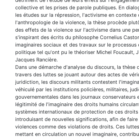
détriment de l'étude de leurs effets sur l'engagement
collective et les prises de parole publiques. En dial
les études sur la répression, l'activisme en contexte 
l'anthropologie de la violence, la thèse procède plut
des effets de la violence sur l'activisme dans une pe
s'inspirant des écrits du philosophe Cornelius Castor
imaginaires sociaux et des travaux sur le processus 
politique tel qu'ont pu le théoriser Michel Foucault, J
Jacques Rancière.
Dans une démarche d'analyse du discours, la thèse 
travers des luttes se jouant autour des actes de véri
juridiction, les discours militants contestent l'imagina
véhiculé par les institutions policières, militaires, judi
gouvernementales dans les journaux conservateurs e
légitimité de l'imaginaire des droits humains circulan
systèmes internationaux de protection de ces droits
introduisant de nouvelles significations, afin de fair
violences comme des violations de droits. Ces luttes
mettant en circulation un nouvel imaginaire, contrib