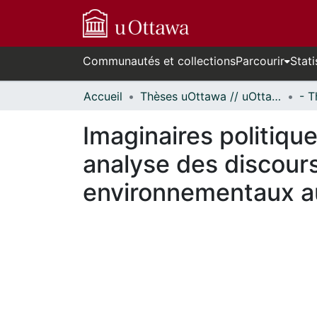
Communautés et collections
Parcourir
Stati
Accueil
Thèses uOttawa // uOttawa Theses
Imaginaires politique
analyse des discours 
environnementaux a
cours de chargement...