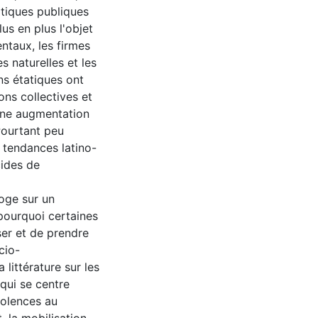
itiques publiques
lus en plus l'objet
ntaux, les firmes
s naturelles et les
ons étatiques ont
ons collectives et
 une augmentation
Pourtant peu
 tendances latino-
cides de
roge sur un
pourquoi certaines
ser et de prendre
cio-
littérature sur les
qui se centre
iolences au