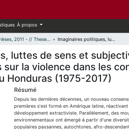
stiques
À propos
- Thèses, 2011 - // Theses, 2011 -
Imaginaires politiques, luttes de sens et subjectivation politique : une analyse des discours sur la violence dans les conflits socio-environnementaux au Honduras (1975-2017)
s, luttes de sens et subjecti
sur la violence dans les con
u Honduras (1975-2017)
Résumé
Depuis les dernières décennies, un nouveau consens
premières s'est formé en Amérique latine, réactivan
développement extractiviste. Parallèlement, des m
environnementaux ont émergé à partir d'une diversit
populaires paysannes, autochtones, afro-descendant