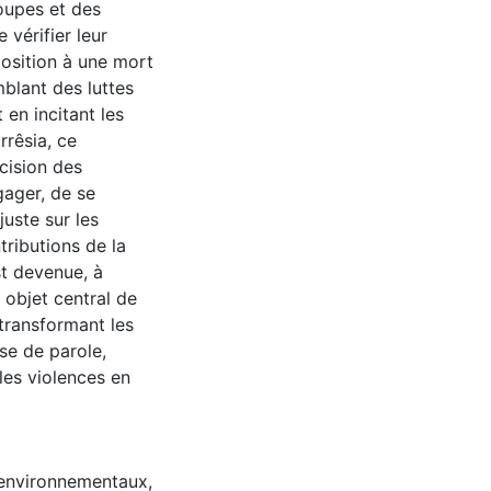
oupes et des
vérifier leur
position à une mort
mblant des luttes
 en incitant les
rrêsia, ce
cision des
ager, de se
juste sur les
tributions de la
st devenue, à
n objet central de
 transformant les
se de parole,
les violences en
-environnementaux
,