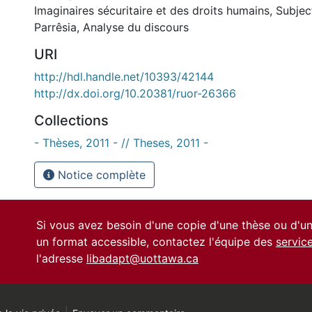
Imaginaires sécuritaire et des droits humains
,
Subjec
Parrêsia
,
Analyse du discours
URI
http://hdl.handle.net/10393/42144
http://dx.doi.org/10.20381/ruor-26366
Collections
- Thèses, 2011 - // Theses, 2011 -
Notice complète
Si vous avez besoin d'une copie d'une thèse ou d'
un format accessible, contactez l'équipe des
servic
l'adresse
libadapt@uottawa.ca