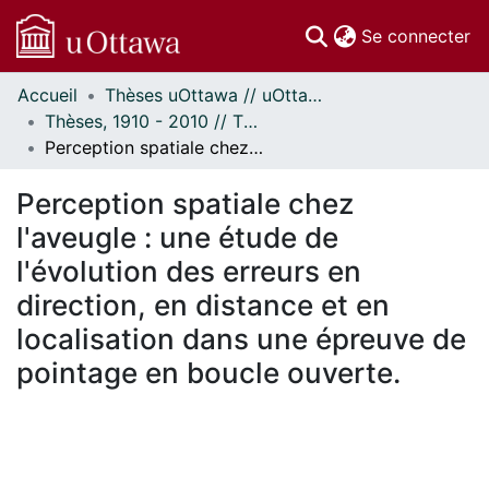
(c
Se connecter
Accueil
Thèses uOttawa // uOttawa Theses
Communautés
Thèses, 1910 - 2010 // Theses, 1910 - 2010
et collections
Perception spatiale chez l'aveugle : une étude de l'évolution des erreurs en direction, en distance et en localisation dans une épreuve de pointage en boucle ouverte.
Parcourir
Statistiques
Perception spatiale chez
À propos
l'aveugle : une étude de
l'évolution des erreurs en
direction, en distance et en
localisation dans une épreuve de
pointage en boucle ouverte.