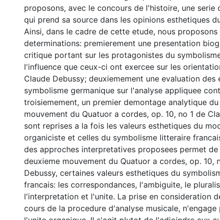
proposons, avec le concours de l'histoire, une serie
qui prend sa source dans les opinions esthetiques d
Ainsi, dans le cadre de cette etude, nous proposons 
determinations: premierement une presentation biog
critique portant sur les protagonistes du symbolisme
l'influence que ceux-ci ont exercee sur les orientati
Claude Debussy; deuxiemement une evaluation des e
symbolisme germanique sur l'analyse appliquee con
troisiemement, un premier demontage analytique d
mouvement du Quatuor a cordes, op. 10, no 1 de Cl
sont reprises a la fois les valeurs esthetiques du mod
organiciste et celles du symbolisme litteraire franca
des approches interpretatives proposees permet de r
deuxieme mouvement du Quatuor a cordes, op. 10, 
Debussy, certaines valeurs esthetiques du symbolisme
francais: les correspondances, l'ambiguite, le plural
l'interpretation et l'unite. La prise en consideration 
cours de la procedure d'analyse musicale, n'engage 