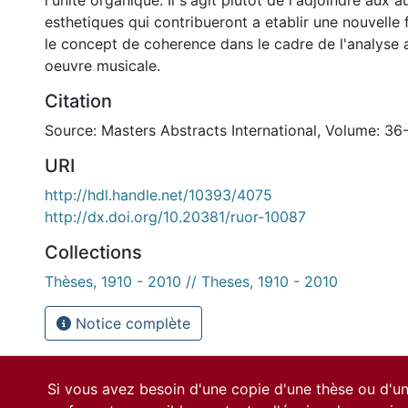
l'unite organique. Il s'agit plutot de l'adjoindre aux a
esthetiques qui contribueront a etablir une nouvelle
le concept de coherence dans le cadre de l'analyse 
oeuvre musicale.
Citation
Source: Masters Abstracts International, Volume: 36
URI
http://hdl.handle.net/10393/4075
http://dx.doi.org/10.20381/ruor-10087
Collections
Thèses, 1910 - 2010 // Theses, 1910 - 2010
Notice complète
Si vous avez besoin d'une copie d'une thèse ou d'