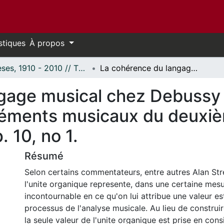
stiques
À propos
Thèses, 1910 - 2010 // Theses, 1910 - 2010
La cohérence du langage musical chez Debussy : une étude des rapports entre les éléments musicaux du deuxième mouvement du Quatuor à cordes, op. 10, no 1.
gage musical chez Debussy 
 éléments musicaux du deux
 10, no 1.
Résumé
Selon certains commentateurs, entre autres Alan Stre
l'unite organique represente, dans une certaine mesu
incontournable en ce qu'on lui attribue une valeur es
processus de l'analyse musicale. Au lieu de construi
la seule valeur de l'unite organique est prise en cons