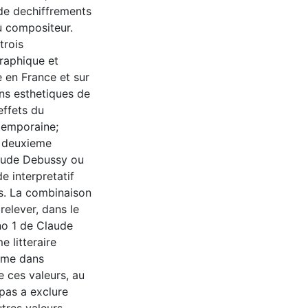
 de dechiffrements
u compositeur.
trois
raphique et
 en France et sur
ons esthetiques de
ffets du
temporaine;
u deuxieme
aude Debussy ou
e interpretatif
is. La combinaison
elever, dans le
no 1 de Claude
 litteraire
isme dans
de ces valeurs, au
pas a exclure