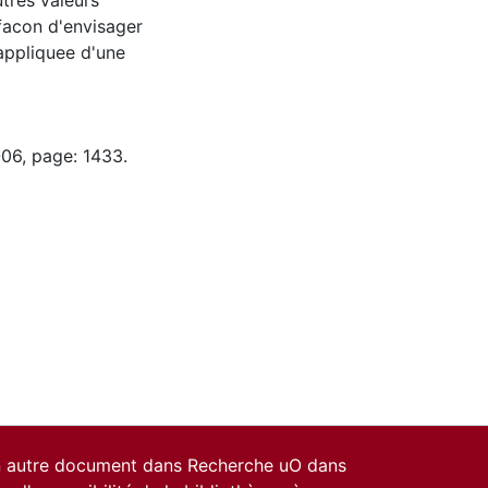
utres valeurs
 facon d'envisager
appliquee d'une
-06, page: 1433.
un autre document dans Recherche uO dans