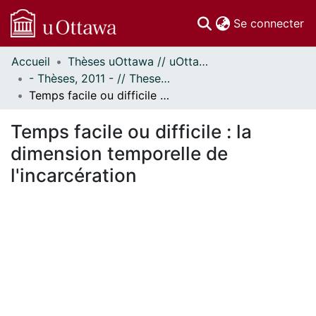
(c
Se connecter
Accueil
Thèses uOttawa // uOttawa Theses
Communautés
- Thèses, 2011 - // Theses, 2011 -
et collections
Temps facile ou difficile : la dimension temporelle de l'incarcération
Parcourir
Statistiques
Temps facile ou difficile : la
À propos
dimension temporelle de
l'incarcération
ment...